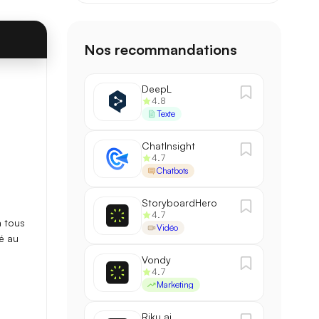
Nos recommandations
DeepL
4.8
88,1 / 100
→
90,3 / 100
+2,2
Texte
2,1 s
→
1,4 s
−33%
ChatInsight
4.7
Chatbots
200 k
→
500 k
×2,5
StoryboardHero
4.7
à
tous
Vidéo
é au
Vondy
4.7
Marketing
Riku.ai