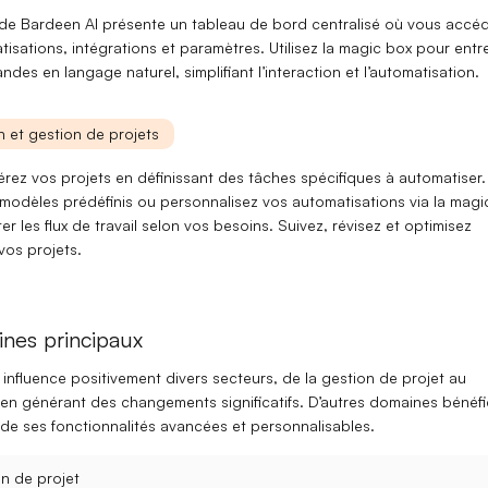
e de Bardeen AI présente un
tableau de bord
centralisé où vous accé
isations, intégrations et paramètres. Utilisez la
magic box
pour entr
andes en
langage naturel
, simplifiant l’interaction et l’automatisation.
on et gestion de projets
érez vos projets en définissant des
tâches spécifiques
à automatiser.
s modèles prédéfinis ou personnalisez vos automatisations via la
magi
r les flux de travail selon vos besoins. Suivez, révisez et optimisez
vos projets.
nes principaux
influence positivement divers secteurs, de la
gestion de projet
au
 en générant des changements significatifs. D’autres domaines bénéfi
de ses fonctionnalités avancées et personnalisables.
n de projet