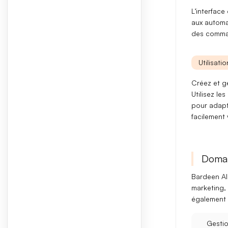
L’interfac
aux automat
des comm
Utilisati
Créez et g
Utilisez le
pour adapte
facilement 
Domai
Bardeen AI 
marketing
,
également 
Gestio