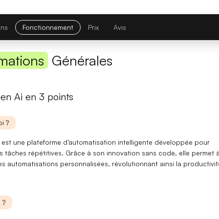
Première réponse
— latence réduite sur les requêtes courtes.
Comparatif avec la version précédente
ons
Fonctionnement
Prix
Avis
Opus 4.6
→
Opus 4.8
mations
Générales
Note globale
en Ai en 3 points
Latence 1re réponse
Contexte maximal
i ?
 est une plateforme d’automatisation intelligente développée pour
Lire l'article complet
les tâches répétitives. Grâce à son
innovation
sans code, elle permet 
s automatisations personnalisées, révolutionnant ainsi la productivit
[TEST] Midjourney V8 : ce qui change
5 juillet 2026
 ?