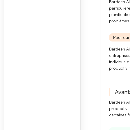
Bardeen AI 
particulièr
planificati
problèmes 
Pour qui 
Bardeen AI
entreprises
individus
qu
productivité
Avant
Bardeen AI 
productivi
certaines f