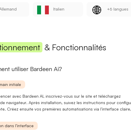
Allemand
Italien
+6 langues
Mot de passe
Se connecter
tionnement
& Fonctionnalités
Se souvenir de moi
Mot de passe oublié ?
nt utiliser Bardeen Ai?
Vous n'avez pas encore de compte ?
S'inscrire
main initiale
ncer avec Bardeen AI, inscrivez-vous sur le site et téléchargez
 de navigateur
. Après installation, suivez les instructions pour configu
pte.
Créez
ensuite vos premières automatisations via l’interface claire
n dans l’interface