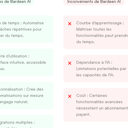
s de Bardeen AI
Inconvénients de Bardeen AI
n de temps
: Automatise
Courbe d’apprentissage
:
tâches répétitives pour
Maîtriser toutes les
rer du temps.
fonctionnalités peut prendr
du temps.
lité d’utilisation
:
rface intuitive, accessible
Dépendance à l’IA
:
us.
Limitations potentielles par
les capacités de l’IA.
onnalisation
: Crée des
omatisations sur mesure
Coût
: Certaines
angage naturel.
fonctionnalités avancées
nécessitent un abonnement
payant.
grations multiptes
: