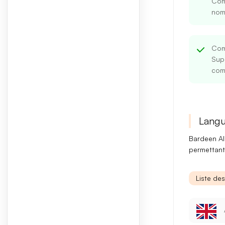
Comp
nom
Com
Supp
comm
Langu
Bardeen AI 
permettant 
Liste de