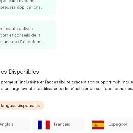
atibilité avec de
breuses applications.
munauté active
:
ort et conseils de la
unauté d’utilisateurs.
Se connecter
S’inscrire
es Disponibles
promeut l’inclusivité et l’accessibilité grâce à son
support multilingue
à un large éventail d’utilisateurs de bénéficier de ses fonctionnalités
Continuer avec Google
Ou continuer avec
s langues disponibles
Adresse mail
Anglais
Français
Espagnol