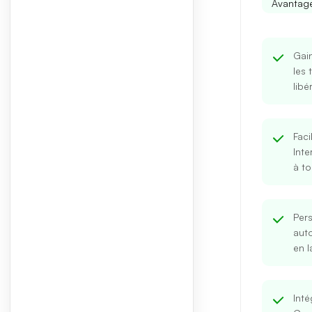
Avantage
Gai
les 
libé
Faci
Inte
à to
Pers
aut
en l
Inté