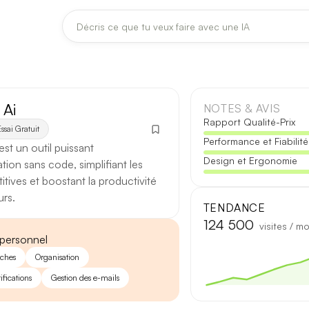
DERNIÈRES MISES À JOUR MODÈLES
Claude
Midjourney
 Ai
NOTES & AVIS
Rapport Qualité-Prix
ssai Gratuit
Performance et Fiabilité
[TEST] Claude Opus 4.8 : ce qui change
st un outil puissant
Design et Ergonomie
5 août 2026
tion sans code, simplifiant les
itives et boostant la productivité
Anthropic met à jour Claude Opus le 2 août 2026. Cette version 
urs.
fiabilité des réponses longues et la vitesse de première réponse.
TENDANCE
124 500
visites / mo
Ce qui change
 personnel
âches
Organisation
Contexte étendu
— les documents longs sont traités d’un se
ifications
Gestion des e-mails
Réponses longues
— moins de pertes de fil sur les textes de p