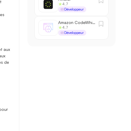
t
4.7
Développeur
des
Amazon CodeWhisperer
4.7
Développeur
et aux
aux
es de
 pour