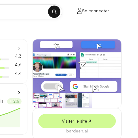
Se connecter
✕
4,3
4,6
4,4
porte sur la longueur de contexte, la
is
+12%
ul tenant, sans découpage manuel.
Visiter le site
lusieurs milliers de mots.
bardeen.ai