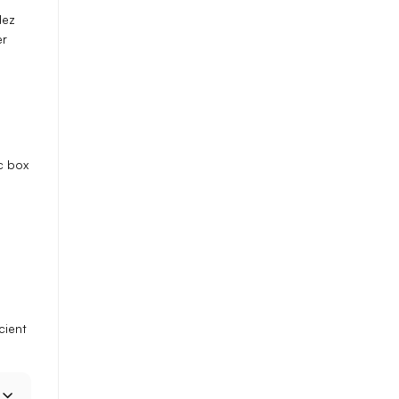
dez
er
c box
cient