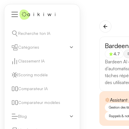
Recherche ton IA
Bardeen
Catégories
4.7
E
Classement IA
Bardeen AI e
d’automatisa
Scoring modèle
tâches répét
des utilisate
Comparateur IA
Assistant
Comparateur modèles
Gestion des t
Blog
Rappels & not