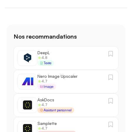
Nos recommandations
DeepL
4.8
Texte
Nero Image Upscaler
4.7
Image
AskDocs
4.7
Assistant personnel
Samplette
4.7