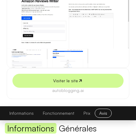
5 juillet 2026
Visiter le site
autoblogging.ai
Autoblogging
Visiter le site
Informations
Fonctionnement
Prix
Avis
Informations
Générales