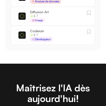
Analyse de données
Diffusion Art
4.7
Image
Codeium
4.7
Développeur
Maîtrisez l'IA dès
aujourd'hui!