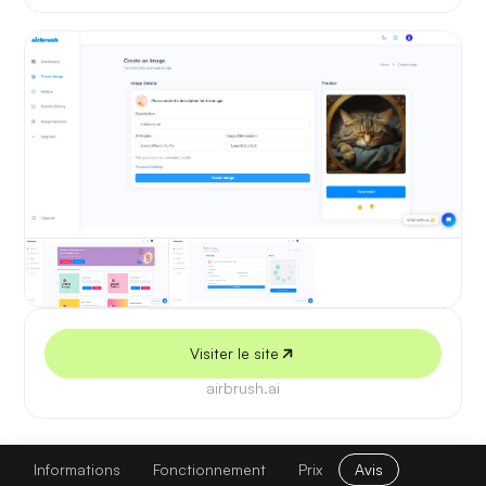
5 juillet 2026
Visiter le site
airbrush.ai
Airbrush
Visiter le site
Informations
Fonctionnement
Prix
Avis