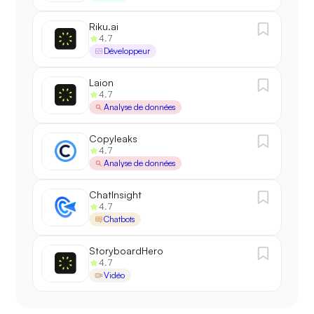
Riku.ai
4.7
Développeur
Laion
4.7
Analyse de données
Copyleaks
4.7
Analyse de données
ChatInsight
4.7
Chatbots
StoryboardHero
4.7
Vidéo