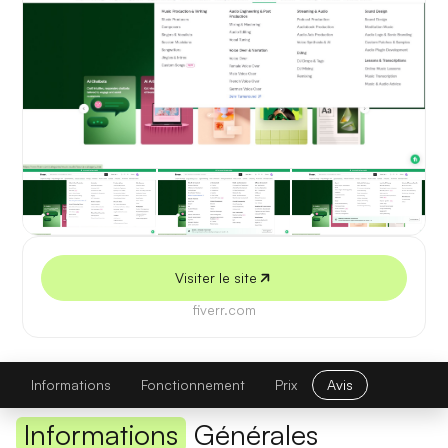
5 juillet 2026
Visiter le site
fiverr.com
Ai Services by fiverr
Visiter le site
Informations
Fonctionnement
Prix
Avis
Informations
Générales