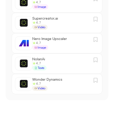
4.7
Image
Supercreator.ai
4.7
Vidéo
Nero Image Upscaler
4.7
Image
NolanAi
4.7
Texte
Wonder Dynamics
4.7
Vidéo