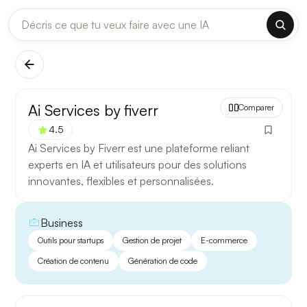
DERNIÈRES MISES À JOUR MODÈLES
✕
Claude
Midjourney
[TEST] Claude Opus 4.8 : ce qui change
Ai Services by fiverr
Comparer
5 août 2026
4.5
Anthropic met à jour Claude Opus le 2 août 2026. Cette
Ai Services by Fiverr est une plateforme reliant
version porte sur la longueur de contexte, la fiabilité des
experts en IA et utilisateurs pour des solutions
réponses longues et la vitesse de première réponse.
innovantes, flexibles et personnalisées.
Ce qui change
Business
Contexte étendu
— les documents longs sont traités
Outils pour startups
Gestion de projet
E-commerce
d’un seul tenant, sans découpage manuel.
Création de contenu
Génération de code
Réponses longues
— moins de pertes de fil sur les
textes de plusieurs milliers de mots.